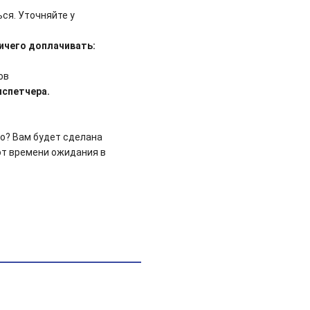
ся. Уточняйте у
ничего доплачивать:
ов
испетчера.
но? Вам будет сделана
 от времени ожидания в